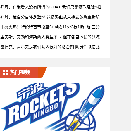
乔丹：在我看来没有所谓的GOAT 我们只是汲取经验&推动
比赛发展
乔丹：我百分百怀念篮球 竞技热血从未褪去多想重新拿球
再战一场
手感火热！特伦特首节投篮6中4砍11分2板1助1断 三分5
中3
里夫斯：艾顿和海斯两人类型不同 但在各自擅长的领域都
很有效率
雷迪克：高尔夫是我们队内很好的粘合剂 队员们能借此尽
情放松
热门视频