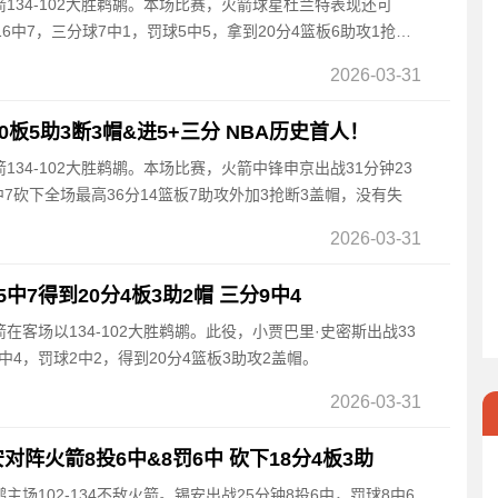
火箭134-102大胜鹈鹕。本场比赛，火箭球星杜兰特表现还可
6中7，三分球7中1，罚球5中5，拿到20分4篮板6助攻1抢断
2026-03-31
0板5助3断3帽&进5+三分 NBA历史首人！
箭134-102大胜鹈鹕。本场比赛，火箭中锋申京出战31分钟23
中7砍下全场最高36分14篮板7助攻外加3抢断3盖帽，没有失
2026-03-31
中7得到20分4板3助2帽 三分9中4
箭在客场以134-102大胜鹈鹕。此役，小贾巴里·史密斯出战33
9中4，罚球2中2，得到20分4篮板3助攻2盖帽。
2026-03-31
阵火箭8投6中&8罚6中 砍下18分4板3助
鹕主场102-134不敌火箭。锡安出战25分钟8投6中，罚球8中6