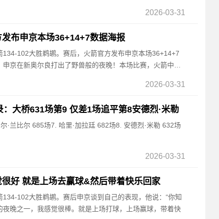
2026-03-31
布申京本场36+14+7数据海报
箭134-102大胜鹈鹕。赛后，火箭官方发布申京本场36+14+7
：申京在新奥尔良打出了野兽般的夜晚！本场比赛，火箭中锋
2026-03-31
：大桥631场第9 仅差1场追平第8安德烈·米勒
比尔·兰比尔 685场7. 哈里·加拉廷 682场8. 安德烈·米勒 632场
2026-03-31
很好 就是上场去赢球&然后带着快乐回家
火箭134-102大胜鹈鹕。赛后申京谈到自己的表现，他说：“你知
的夜晚之一，我感觉很棒。就是上场打球，上场赢球，带着快