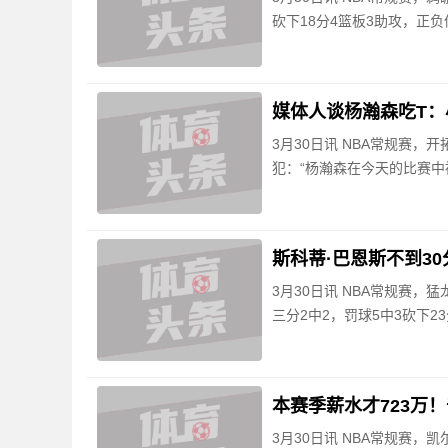
砍下18分4篮板3助攻，正负值
媒体人谈杨瀚森吃T：
3月30日讯 NBA常规赛，
犯：“杨瀚森在今天的比赛中
斯科蒂·巴恩斯不到30
3月30日讯 NBA常规赛，猛
三分2中2，罚球5中3砍下2
本赛季薪水才723万！
3月30日讯 NBA常规赛，凯