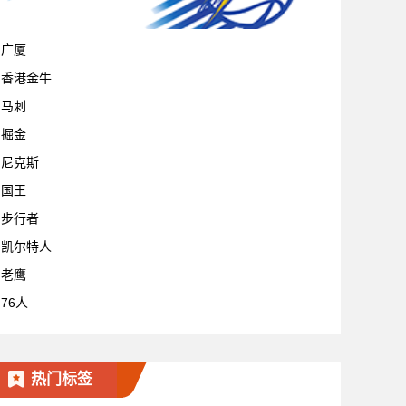
宁波
广厦
香港金牛
马刺
掘金
尼克斯
国王
步行者
凯尔特人
老鹰
76人
热门标签