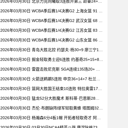
2026年03月30日 北京力克同曦取3连胜升第三 赵睿24+6
祝铭震19分 郭昊文缺阵
2026年03月30日 WCBA季后赛1/4决赛G2 上海女篮 91 -
104 四川女篮 全场集锦
2026年03月30日 WCBA季后赛1/4决赛G2 武汉女篮 68 -
101 山西女篮 全场集锦
2026年03月30日 WCBA季后赛1/4决赛G2 江苏女篮 83 -
73 东莞女篮 全场集锦
2026年03月30日 WCBA季后赛1/4决赛G2 山东女篮 86 -
80 新疆女篮 全场集锦
2026年03月30日 青岛大胜北控 约瑟夫·杨30+9 廖三宁15
+6 豪斯14中1
2026年03月30日 掘金轻取勇士迎6连胜 约基奇25+15+8
穆雷20+6+7 波津23分
2026年03月30日 雷霆击败尼克斯 SGA连续135场20+ 布
伦森30分 唐斯15+18
2026年03月30日 火箭送鹈鹕5连败 申京36+14+7 杜兰特2
0+6 锡安18分
2026年03月30日 篮网大胜国王结束10连败 特拉奥雷17+6
德文·卡特20+8
2026年03月30日 猛龙52分大胜魔术 斯科蒂·巴恩斯28分
钟23+15 班凯罗14中3
2026年03月30日 杰伦·布朗缺阵绿军轻取黄蜂 塔图姆32+
5+8 普理查德28+6+6
2026年03月30日 杨瀚森6分4板1帽 开拓者轻取奇才 阿夫
迪亚20+7+5 卡马拉23+7
2026年03月30日 03月30日NCAA精英八强 康涅狄格73 -