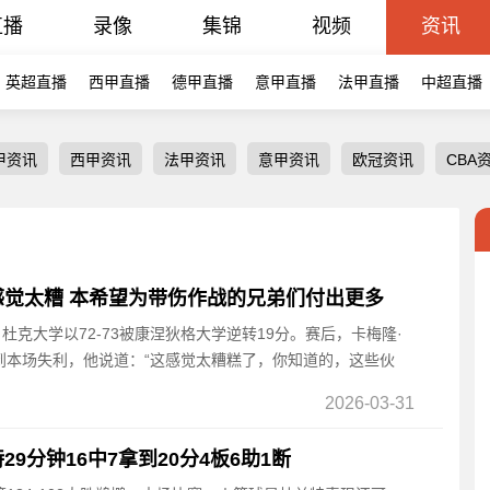
直播
录像
集锦
视频
资讯
英超直播
西甲直播
德甲直播
意甲直播
法甲直播
中超直播
甲资讯
西甲资讯
法甲资讯
意甲资讯
欧冠资讯
CBA
觉太糟 本希望为带伤作战的兄弟们付出更多
强，杜克大学以72-73被康涅狄格大学逆转19分。赛后，卡梅隆·
到本场失利，他说道：“这感觉太糟糕了，你知道的，这些伙
2026-03-31
9分钟16中7拿到20分4板6助1断