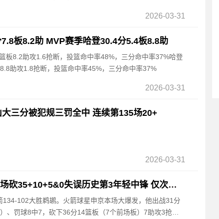
2026-03-31
.8板8.2助 MVP赛季哈登30.4分5.4板8.8助
8篮板8.2助攻1.6抢断，投篮命中率48%，三分命中率37%哈登
篮板8.8助攻1.8抢断，投篮命中率45%，三分命中率37%
2026-03-31
大三分被犯规三罚全中 连续第135场20+
2026-03-31
23岁248天！申京成单场砍35+10+5&0失误历史第3年轻中锋 仅次鲨约
火箭134-102大胜鹈鹕。火箭球星申京本场大爆发，他出战31分
5）、罚球8中7，砍下36分14篮板（7个前场板）7助攻3抢断3