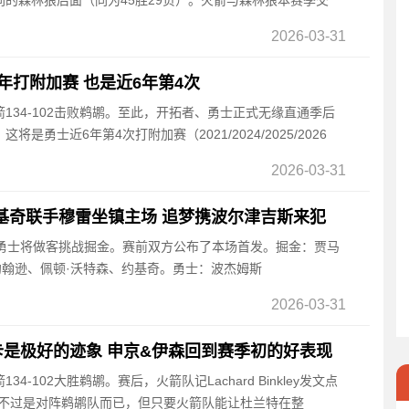
的森林狼后面（同为45胜29负）。火箭与森林狼本赛季交
2026-03-31
年打附加赛 也是近6年第4次
火箭134-102击败鹈鹕。至此，开拓者、勇士正式无缘直通季后
是勇士近6年第4次打附加赛（2021/2024/2025/2026
2026-03-31
基奇联手穆雷坐镇主场 追梦携波尔津吉斯来犯
点，勇士将做客挑战掘金。赛前双方公布了本场首发。掘金：贾马
约翰逊、佩顿·沃特森、约基奇。勇士：波杰姆斯
2026-03-31
是极好的迹象 申京&伊森回到赛季初的好表现
34-102大胜鹈鹕。赛后，火箭队记Lachard Binkley发文点
这不过是对阵鹈鹕队而已，但只要火箭队能让杜兰特在整