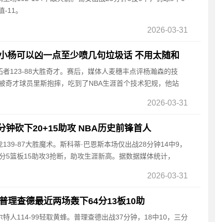
-11。
2026-03-31
小杨可以凶一点至少喷几句垃圾话 不用太随和
开拓者123-88大胜奇才。赛后，媒体人麦穗丰点评杨瀚森的技
被奇才球员里斯抱摔，吃到了NBA生涯首个技术犯规，他站
2026-03-31
分钟砍下20+15助攻 NBA历史前锋首人
龙139-87大胜魔术。斯科蒂·巴恩斯本场仅出战28分钟14中9，
3分5篮板15助攻3抢断，助攻生涯新高。据数据媒体统计，
2026-03-31
普理查德最近两场轰下64分13板10助
尔特人114-99轻取黄蜂。普理查德出战37分钟，18中10，三分