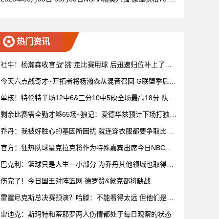
72杜克 全场集锦
热门资讯
社牛！杨瀚森收官战“挑”走比赛用球 后迅速归位补上了赛
后握手
今天六点战奇才~开拓者将杨瀚森从混音召回 G联盟季后赛
4月开打
单核！特伦特半场12中6&三分10中5砍全场最高18分 队友
无人上双
剩余比赛需全勤才够65场~狼记：爱德华兹预计下场打独行
侠复出
乔丹：我被好胜心的基因所困扰 就连穿衣服都要争取比妻
子穿得快
官方：狂热队球星克拉克将作为特殊嘉宾出席今日NBC赛
前节目
巴克利：篮球只是人生一小部分 为乔丹其他领域也取得成
功而自豪
伤完了！今日国王对阵篮网 德罗赞&蒙克都将缺战
雷霆尼克斯总决赛预演？哈滕：不能看得太远 但他们是支
优秀球队
雷迪克：斯玛特和蒂耶罗两人伤情都处于每日观察的状态