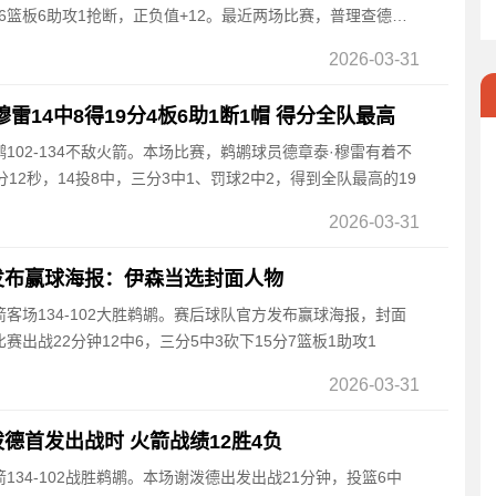
分6篮板6助攻1抢断，正负值+12。最近两场比赛，普理查德状
2026-03-31
雷14中8得19分4板6助1断1帽 得分全队最高
鹈鹕102-134不敌火箭。本场比赛，鹈鹕球员德章泰·穆雷有着不
12秒，14投8中，三分3中1、罚球2中2，得到全队最高的19
2026-03-31
发布赢球海报：伊森当选封面人物
火箭客场134-102大胜鹈鹕。赛后球队官方发布赢球海报，封面
出战22分钟12中6，三分5中3砍下15分7篮板1助攻1
2026-03-31
德首发出战时 火箭战绩12胜4负
箭134-102战胜鹈鹕。本场谢泼德出发出战21分钟，投篮6中