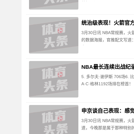
盖帽，没
统治级表现！火箭官方发
3月30日讯 NBA常规赛，火
的数据海报，官推配文写道
申
NBA最长连续出战纪录
5. 多尔夫·谢伊斯 706场6. 
A·C·格林1192场排在榜首！
申京谈自己表现：感觉
3月30日讯 NBA常规赛，
道，今晚那是属于那种特别