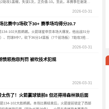
板2助攻1盖帽，失误1次，正负值-10。至此，本赛季在谢泼德
2026-03-31
比赛中3场砍下30+ 赛季场均得分20.7
火箭134-102大胜鹈鹕。火箭球星申京本场大爆发，他出战31分
5）、罚球8中7，砍下36分14篮板（7个前场板）7助攻3抢断3
2026-03-31
朗愤怒抱怨判罚 被吹技术犯规
2026-03-31
转太伤了！火箭赢球锁前8 但还得排森林狼后面
，火箭134-102大胜鹈鹕。本场比赛结束后，火箭提前锁定了西部