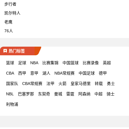
步行者
凯尔特人
老鹰
76人
热门标签
篮球
足球
NBA
比赛集锦
中国篮球
比赛录像
英超
CBA
西甲
意甲
湖人
NBA常规赛
中国足球
德甲
国家队
CBA常规赛
法甲
火箭
皇家马德里
转载
勇士
NBL
巴塞罗那
东契奇
曼城
雷霆
阿森纳
中超
骑士
利物浦