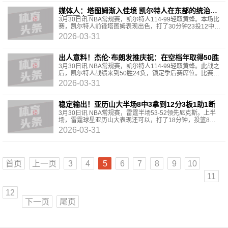
媒体人：塔图姆渐入佳境 凯尔特人在东部的统治力
也要回来了
3月30日讯 NBA常规赛，凯尔特人114-99轻取黄蜂。本场比
赛，凯尔特人前锋塔图姆表现出色，打了30分钟23投12中，
三分10中5、罚球5中3砍全场最高32分外加5篮板8助攻1
2026-03-31
出人意料！杰伦·布朗发推庆祝：在空档年取得50胜
3月30日讯 NBA常规赛，凯尔特人114-99轻取黄蜂。此战之
后，凯尔特人战绩来到50胜24负，锁定季后赛席位。比赛结
束后，杰伦·布朗发推庆祝球队取得的成绩，他在个人推
2026-03-31
稳定输出！亚历山大半场8中3拿到12分3板1助1断
3月30日讯 NBA常规赛，雷霆半场53-52领先尼克斯。上半
场，雷霆球星亚历山大表现还可以，打了18分钟，投篮8中
3，罚球6中6，拿到12分3篮板1助攻1抢断的数据。
2026-03-31
首页
上一页
3
4
5
6
7
8
9
10
11
12
下一页
尾页