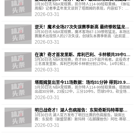
步一个脚印
3月30日讯 NBA常规赛，凯尔特人114-99轻取黄蜂。《体坛
周报》记者季孟年发文谈到了塔图姆的表现，内容如下：最
近三场比赛，塔图姆一步一个脚印。面对雷霆，帮助球队
2026-03-31
逆天！魔术全场27次失误赛季新高 最终惨败猛龙52
分
3月30日讯 NBA常规赛，魔术客场87-139惨败猛龙。本场比
赛魔术出现惊人的27次失误，创球队本赛季新高（此前是24
次）。其中班凯罗和萨格斯各5次，替补的凯恩上来8分钟
2026-03-31
在演？奇才首发里斯、库利巴利、卡林顿共39中10
正负值均低于-28
3月30日讯 NBA常规赛，奇才88-123不敌开拓者。此役奇才
三名首发里斯、库利巴利和卡林顿分别12中4，14中2和13
中4，合计39中10，正负值则分别为-28，-32和-29。
2026-03-31
塔图姆复出至今11场数据：场均31分钟 得到20.9分
9.1篮板4.2助攻
3月30日讯 NBA常规赛，凯尔特人114-99轻取黄蜂。塔图姆
出战30分钟，23投12中，三分10中5，罚球5中3，砍全场最
高32分外加5篮板8助攻1盖帽，正负值+15。根据数据统
2026-03-31
计，复
明日战奇才！湖人伤病报告：东契奇斯玛特蒂耶罗
缺阵
3月30日讯 湖人官方发布了明日比赛的伤病报告。缺席比
赛：东契奇（联盟禁赛）斯玛特（右脚踝挫伤）阿杜·蒂耶罗
（左膝酸痛）湖人将于明日10:00主场迎战奇才。
2026-03-31