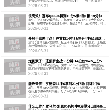
卫普洛登手感冰凉，出场25分钟8投1中，三分7中0拿到2分
2篮板3助攻1抢断，有5犯规，正负值-16。
2026-03-31
很高效！塞布尔6中4得到10分5板2助1帽 19分钟正
负值达+23
3月30日讯 NBA常规赛，开拓者在主场以123-88大胜奇才。
此役，塞布尔替补出战19分钟，投篮6中4，三分3中2，得到
10分5篮板2助攻1盖帽，正负值高达+23。
2026-03-31
外线手感差了点！巴雷特14中8&三分4中0&罚球8
中8 砍下23+3+3+3
3月30日讯 NBA常规赛，猛龙主场139-87大胜魔术。本场比
赛巴雷特出战26分钟14投8中，三分4中0，罚球8中8砍下24
分3篮板3助攻3抢断，正负值+22。
2026-03-31
烂到家了！班凯罗出战30分钟 14投仅3中&三分5中
0 还有5失误
3月30日讯 NBA常规赛，魔术87-139不敌猛龙。本场比赛，
魔术球星班凯罗进攻端毫无状态，内外线都不开，他出战30
分钟，14中3，三分5中0，罚球4中3拿到9分5篮板3助攻，
2026-03-31
出现5
能攻善传！亨德森11中6拿到21分7助 罚球9中8
3月30日讯 NBA常规赛，开拓者123-88大胜奇才。此役开拓
者后卫亨德森表现出色，打了24分钟11投6中，三分3中1、
罚球9中8拿到21分3篮板7助攻，正负值+26。
2026-03-31
什么工作？贾马尔·凯恩8分钟3中0没得分出现6失误