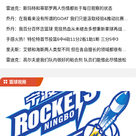
队
雷迪克：斯玛特和蒂耶罗两人伤情都处于每日观察的状态
乔丹：在我看来没有所谓的GOAT 我们只是汲取经验&推动比赛发
展
乔丹：我百分百怀念篮球 竞技热血从未褪去多想重新拿球再战一
场
手感火热！特伦特首节投篮6中4砍11分2板1助1断 三分5中3
里夫斯：艾顿和海斯两人类型不同 但在各自擅长的领域都很有效
率
雷迪克：高尔夫是我们队内很好的粘合剂 队员们能借此尽情放松
篮球视频