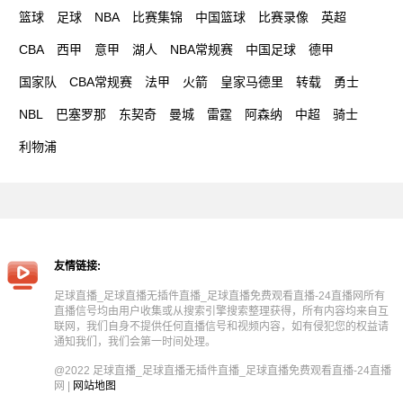
篮球
足球
NBA
比赛集锦
中国篮球
比赛录像
英超
CBA
西甲
意甲
湖人
NBA常规赛
中国足球
德甲
国家队
CBA常规赛
法甲
火箭
皇家马德里
转载
勇士
NBL
巴塞罗那
东契奇
曼城
雷霆
阿森纳
中超
骑士
利物浦
友情链接:
足球直播_足球直播无插件直播_足球直播免费观看直播-24直播网所有
直播信号均由用户收集或从搜索引擎搜索整理获得，所有内容均来自互
联网，我们自身不提供任何直播信号和视频内容，如有侵犯您的权益请
通知我们，我们会第一时间处理。
@2022 足球直播_足球直播无插件直播_足球直播免费观看直播-24直播
网 |
网站地图