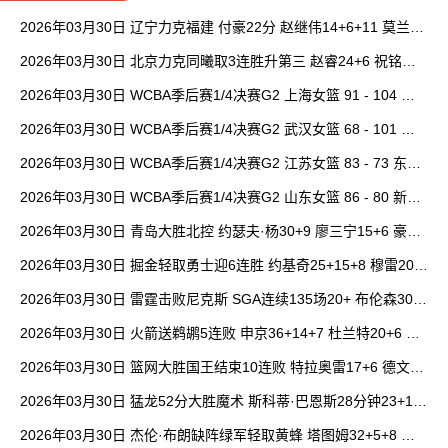
2026年03月30日 辽宁力克福建 付豪22分 赵继伟14+6+11 莫兰德
20+15 邹阳18+5
2026年03月30日 北京力克同曦取3连胜升第三 赵睿24+6 祝铭震1
9分 郭昊文缺阵
2026年03月30日 WCBA季后赛1/4决赛G2 上海女篮 91 - 104 四
川女篮 全场集锦
2026年03月30日 WCBA季后赛1/4决赛G2 武汉女篮 68 - 101 山
西女篮 全场集锦
2026年03月30日 WCBA季后赛1/4决赛G2 江苏女篮 83 - 73 东莞
女篮 全场集锦
2026年03月30日 WCBA季后赛1/4决赛G2 山东女篮 86 - 80 新疆
女篮 全场集锦
2026年03月30日 青岛大胜北控 约瑟夫·杨30+9 廖三宁15+6 豪斯
14中1
2026年03月30日 掘金轻取勇士迎6连胜 约基奇25+15+8 穆雷20+
6+7 波津23分
2026年03月30日 雷霆击败尼克斯 SGA连续135场20+ 布伦森30分
唐斯15+18
2026年03月30日 火箭送鹈鹕5连败 申京36+14+7 杜兰特20+6 锡
安18分
2026年03月30日 篮网大胜国王结束10连败 特拉奥雷17+6 德文·
卡特20+8
2026年03月30日 猛龙52分大胜魔术 斯科蒂·巴恩斯28分钟23+15
班凯罗14中3
2026年03月30日 杰伦·布朗缺阵绿军轻取黄蜂 塔图姆32+5+8 普