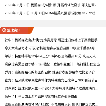
理查德28+6+6
2026年03月30日 杨瀚森6分4板1帽 开拓者轻取奇才 阿夫迪亚20+
7+5 卡马拉23+7
2026年03月30日 03月30日NCAA精英八强 康涅狄格73 - 72杜克
全场集锦
篮球资讯
社牛！杨瀚森收官战“挑”走比赛用球 后迅速归位补上了赛后握手
今天六点战奇才~开拓者将杨瀚森从混音召回 G联盟季后赛4月开
打
单核！特伦特半场12中6&三分10中5砍全场最高18分 队友无人上
双
剩余比赛需全勤才够65场~狼记：爱德华兹预计下场打独行侠复出
乔丹：我被好胜心的基因所困扰 就连穿衣服都要争取比妻子穿得
快
官方：狂热队球星克拉克将作为特殊嘉宾出席今日NBC赛前节目
巴克利：篮球只是人生一小部分 为乔丹其他领域也取得成功而自
豪
伤完了！今日国王对阵篮网 德罗赞&蒙克都将缺战
雷霆尼克斯总决赛预演？哈滕：不能看得太远 但他们是支优秀球