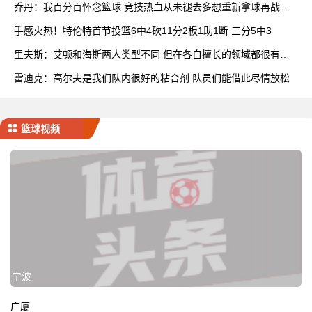
乔丹：我百分百怀念篮球 竞技热血从未褪去多想重新拿球再战一
场
手感火热！特伦特首节投篮6中4砍11分2板1助1断 三分5中3
里夫斯：艾顿和海斯两人类型不同 但在各自擅长的领域都很有效
率
雷迪克：高尔夫是我们队内很好的粘合剂 队员们能借此尽情放松
篮球视频
宁波
广厦