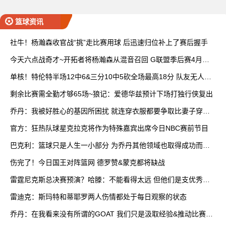
篮球资讯
社牛！杨瀚森收官战“挑”走比赛用球 后迅速归位补上了赛后握手
今天六点战奇才~开拓者将杨瀚森从混音召回 G联盟季后赛4月开
打
单核！特伦特半场12中6&三分10中5砍全场最高18分 队友无人上
双
剩余比赛需全勤才够65场~狼记：爱德华兹预计下场打独行侠复出
乔丹：我被好胜心的基因所困扰 就连穿衣服都要争取比妻子穿得
快
官方：狂热队球星克拉克将作为特殊嘉宾出席今日NBC赛前节目
巴克利：篮球只是人生一小部分 为乔丹其他领域也取得成功而自
豪
伤完了！今日国王对阵篮网 德罗赞&蒙克都将缺战
雷霆尼克斯总决赛预演？哈滕：不能看得太远 但他们是支优秀球
队
雷迪克：斯玛特和蒂耶罗两人伤情都处于每日观察的状态
乔丹：在我看来没有所谓的GOAT 我们只是汲取经验&推动比赛发
展