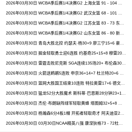
2026年03月30日 WCBA季后赛1/4决赛G2 上海女篮 91 - 104 四
川女篮 全场集锦
2026年03月30日 WCBA季后赛1/4决赛G2 武汉女篮 68 - 101 山
西女篮 全场集锦
2026年03月30日 WCBA季后赛1/4决赛G2 江苏女篮 83 - 73 东莞
女篮 全场集锦
2026年03月30日 WCBA季后赛1/4决赛G2 山东女篮 86 - 80 新疆
女篮 全场集锦
2026年03月30日 青岛大胜北控 约瑟夫·杨30+9 廖三宁15+6 豪斯
14中1
2026年03月30日 掘金轻取勇士迎6连胜 约基奇25+15+8 穆雷20+
6+7 波津23分
2026年03月30日 雷霆击败尼克斯 SGA连续135场20+ 布伦森30分
唐斯15+18
2026年03月30日 火箭送鹈鹕5连败 申京36+14+7 杜兰特20+6 锡
安18分
2026年03月30日 篮网大胜国王结束10连败 特拉奥雷17+6 德文·
卡特20+8
2026年03月30日 猛龙52分大胜魔术 斯科蒂·巴恩斯28分钟23+15
班凯罗14中3
2026年03月30日 杰伦·布朗缺阵绿军轻取黄蜂 塔图姆32+5+8 普
理查德28+6+6
2026年03月30日 杨瀚森6分4板1帽 开拓者轻取奇才 阿夫迪亚20+
7+5 卡马拉23+7
2026年03月30日 03月30日NCAA精英八强 康涅狄格73 - 72杜克
全场集锦