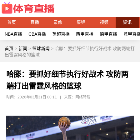
首页
直播
录像
集锦
视频
资讯
NBA直播
CBA直播
英超直播
西甲直播
德甲直播
意甲直
首页
>
新闻
>
篮球新闻
>
哈滕：要抓好细节执行好战术 攻防两端打
出雷霆风格的篮球
哈滕：要抓好细节执行好战术 攻防两
端打出雷霆风格的篮球
时间：2026年03月31日 00:11
|
来源：网络转载