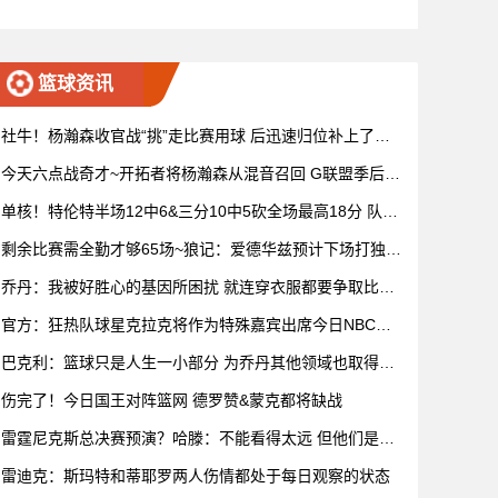
72杜克 全场集锦
篮球资讯
社牛！杨瀚森收官战“挑”走比赛用球 后迅速归位补上了赛
后握手
今天六点战奇才~开拓者将杨瀚森从混音召回 G联盟季后赛
4月开打
单核！特伦特半场12中6&三分10中5砍全场最高18分 队友
无人上双
剩余比赛需全勤才够65场~狼记：爱德华兹预计下场打独行
侠复出
乔丹：我被好胜心的基因所困扰 就连穿衣服都要争取比妻
子穿得快
官方：狂热队球星克拉克将作为特殊嘉宾出席今日NBC赛
前节目
巴克利：篮球只是人生一小部分 为乔丹其他领域也取得成
功而自豪
伤完了！今日国王对阵篮网 德罗赞&蒙克都将缺战
雷霆尼克斯总决赛预演？哈滕：不能看得太远 但他们是支
优秀球队
雷迪克：斯玛特和蒂耶罗两人伤情都处于每日观察的状态