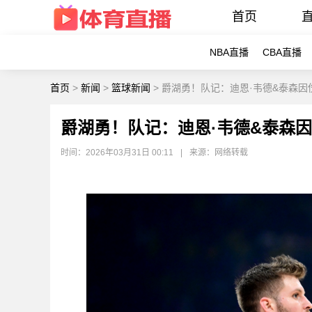
首页
NBA直播
CBA直播
首页
>
新闻
>
篮球新闻
>
爵湖勇！队记：迪恩·韦德&泰森因
爵湖勇！队记：迪恩·韦德&泰森
时间：2026年03月31日 00:11
|
来源：网络转载