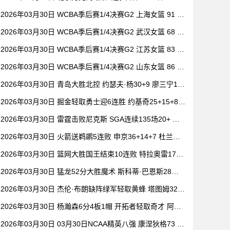
祝铭震19分 郭昊文缺阵
2026年03月30日 WCBA季后赛1/4决赛G2 上海女篮 91 -
104 四川女篮 全场集锦
2026年03月30日 WCBA季后赛1/4决赛G2 武汉女篮 68 -
101 山西女篮 全场集锦
2026年03月30日 WCBA季后赛1/4决赛G2 江苏女篮 83 -
73 东莞女篮 全场集锦
2026年03月30日 WCBA季后赛1/4决赛G2 山东女篮 86 -
80 新疆女篮 全场集锦
2026年03月30日 青岛大胜北控 约瑟夫·杨30+9 廖三宁15
+6 豪斯14中1
2026年03月30日 掘金轻取勇士迎6连胜 约基奇25+15+8
穆雷20+6+7 波津23分
2026年03月30日 雷霆击败尼克斯 SGA连续135场20+ 布
伦森30分 唐斯15+18
2026年03月30日 火箭送鹈鹕5连败 申京36+14+7 杜兰特2
0+6 锡安18分
2026年03月30日 篮网大胜国王结束10连败 特拉奥雷17+6
德文·卡特20+8
2026年03月30日 猛龙52分大胜魔术 斯科蒂·巴恩斯28分
钟23+15 班凯罗14中3
2026年03月30日 杰伦·布朗缺阵绿军轻取黄蜂 塔图姆32+
5+8 普理查德28+6+6
2026年03月30日 杨瀚森6分4板1帽 开拓者轻取奇才 阿夫
迪亚20+7+5 卡马拉23+7
2026年03月30日 03月30日NCAA精英八强 康涅狄格73 -