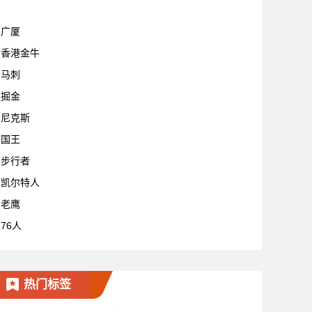
广厦
香港金牛
马刺
掘金
尼克斯
国王
步行者
凯尔特人
老鹰
76人
热门标签